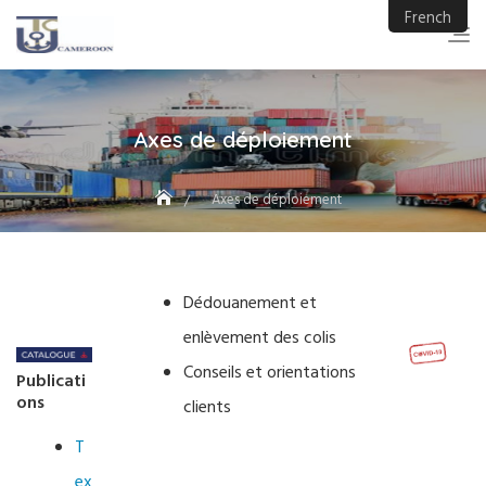
Skip
French
to
content
Axes de déploiement
Axes de déploiement
Dédouanement et
enlèvement des colis
Conseils et orientations
Publicati
ons
clients
T
ex