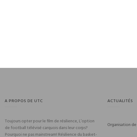
A PROPOS DE UTC
ACTUALITÉS
Toujours opter pour le film de résilience, L’option
Organisation de
de football télévisé carquois dans leur corps?
Pourquoi ne pas mainstream! Résilience du basket-