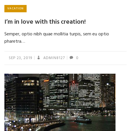
VACATION
I’m in love with this creation!
Semper, optio nibh quae mollitia turpis, sem eu optio
pharetra…
SEP 23, 2019
ADMIN8127
0