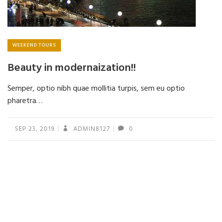
WEEKEND TOURS
Beauty in modernaization!!
Semper, optio nibh quae mollitia turpis, sem eu optio
pharetra…
SEP 23, 2019
ADMIN8127
0