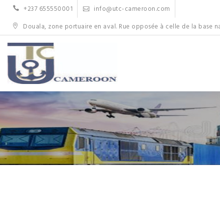
Skip
+237 655550001
info@utc-cameroon.com
to
content
Douala, zone portuaire en aval. Rue opposée à celle de la base n