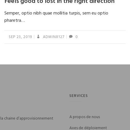
Feels good to lost in the right direction
Semper, optio nibh quae mollitia turpis, sem eu optio
pharetra…
SEP 23, 2019
ADMIN8127
0
Navigation
des
articles
SERVICES
A propos de nous
 la chaine d’approvisionnement
Axes de déploiement