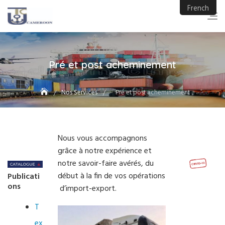
Skip
French
to
content
Pré et post acheminement
Nos Services
Pré et post acheminement
Nous vous accompagnons
grâce à notre expérience et
notre savoir-faire avérés, du
début à la fin de vos opérations
Publicati
ons
d’import-export.
T
ex