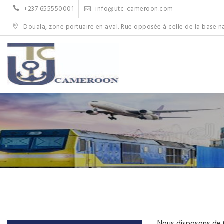
Skip
+237 655550001
info@utc-cameroon.com
to
content
Douala, zone portuaire en aval. Rue opposée à celle de la base n