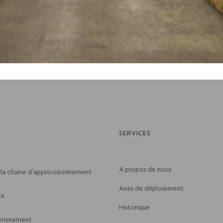
on
SERVICES
A propos de nous
 la chaine d’approvisionnement
Axes de déploiement
ue
Historique
heminement