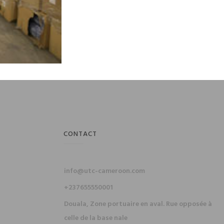
CONTACT
info@utc-cameroon.com
+237655550001
Douala, Zone portuaire en aval. Rue opposée à
celle de la base nale