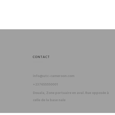
CONTACT
info@utc-cameroon.com
+237655550001
Douala, Zone portuaire en aval. Rue opposée à
celle de la base nale