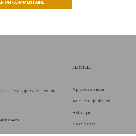
on
SERVICES
A propos de nous
 la chaine d’approvisionnement
Axes de déploiement
ue
Historique
heminement
Nos missions
Notre Vision