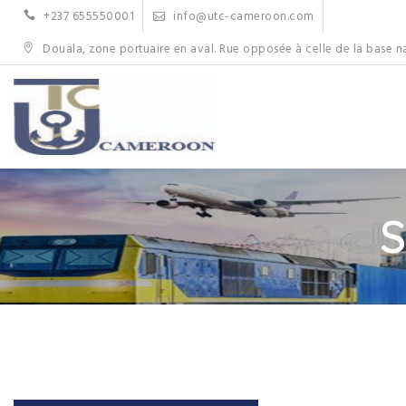
Skip
+237 655550001
info@utc-cameroon.com
to
content
Douala, zone portuaire en aval. Rue opposée à celle de la base n
S